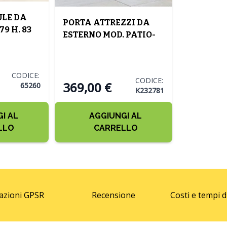
ULE DA
PORTA ATTREZZI DA
9 H. 83
ESTERNO MOD. PATIO-
RIGIO
STORE CM 139.5X77 H.
120 GRIGIO
CODICE:
CODICE:
369,00 €
65260
K232781
I AL
AGGIUNGI AL
LLO
CARRELLO
azioni GPSR
Recensione
Costi e tempi 