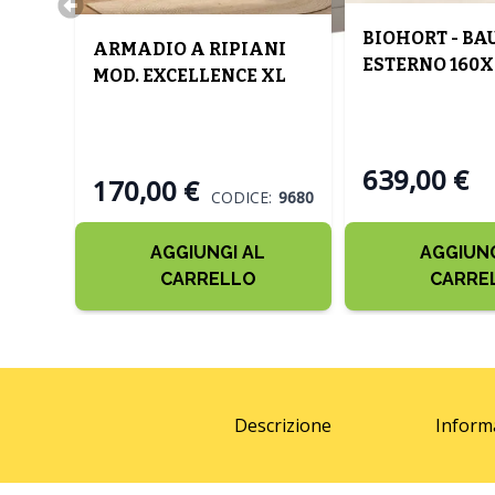
BIOHORT - BA
COPE
ARMADIO A RIPIANI
ESTERNO 160X7
XL IN
MOD. EXCELLENCE XL
CM ACCIAIO G
. 182
RESINA CM 89X54 H. 182
SCURO
BEIGE E TORTORA
639,00 €
170,00 €
:
9682
CODICE:
9680
AGGIUNGI AL
AGGIUNG
CARRELLO
CARRE
Descrizione
Inform