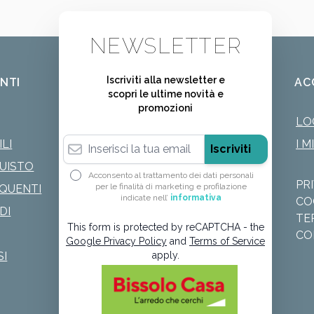
NEWSLETTER
Iscriviti alla newsletter e
ENTI
AC
scopri le ultime novità e
promozioni
LO
Indirizzo email
LI
I M
Iscriviti
QUISTO
Acconsento al trattamento dei dati personali
PR
per le finalità di marketing e profilazione
QUENTI
indicate nell’
informativa
CO
DI
TE
This form is protected by reCAPTCHA - the
CO
Google Privacy Policy
and
Terms of Service
SI
apply.