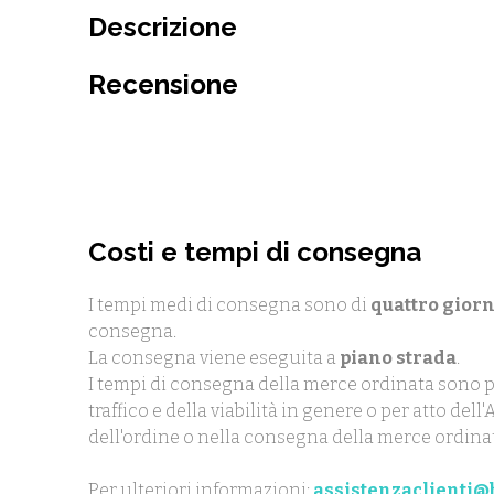
Descrizione
Recensione
Costi e tempi di consegna
I tempi medi di consegna sono di
quattro giorn
consegna.
La consegna viene eseguita a
piano strada
.
I tempi di consegna della merce ordinata sono p
traffico e della viabilità in genere o per atto de
dell'ordine o nella consegna della merce ordina
Per ulteriori informazioni:
assistenzaclienti@b