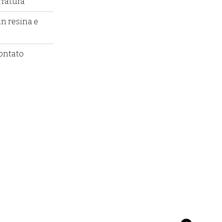
rratura
er image
in resina e
ontato