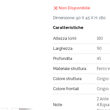
Non Disponibile
Dimensione: 90 X 45 X H. 180
Caratteristiche
Altezza (cm)
180
Larghezza
90
Profondita
45
Materiale struttura
Ferro v
Colore struttura
Grigio
Colore frontali
Grigio
2 Ante
Note
4 Ripia