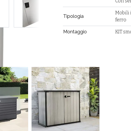
Con se
w larger image
View larger image
View larger image
View larg
Mobili 
Tipologia
ferro
Montaggio
KIT sm