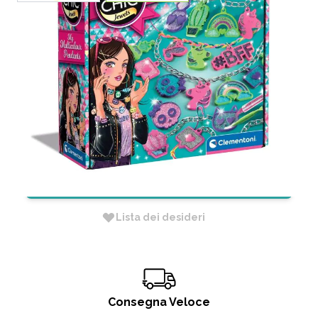
CLEMENTONI CRAZY CHIC - MY
MULTICOLOUR PENDANTS
CODICE:
18757
Non Disponibile
RICHIEDI INFORMAZIONI
Lista dei desideri
Consegna Veloce