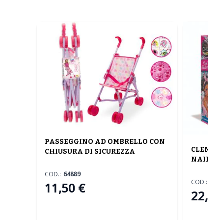
PASSEGGINO AD OMBRELLO CON
CLEMEN
CHIUSURA DI SICUREZZA
NAIL A
COD.:
64889
COD.:
185
11,50 €
22,00