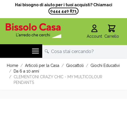
Hai bisogno di aiuto per i tuoi acquisti? Chiamaci
0444 440 871
Account
Carrello
Salta al contenuto
Home
/
Articoli per la Casa
/
Giocattoli
/
Giochi Educativi
/
Da 6 a 10 anni
/
CLEMENTONI CRAZY CHIC - MY MULTICOLOUR
PENDANTS