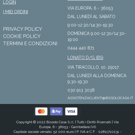
LOGIN
VIA EUROPA, 6 - 36053
I MIEI ORDINI
DAL LUNEDÌ AL SABATO
9:00-12:30/14:30-19:30
PRIVACY POLICY
DOMENICA 9:00-12:30/14:30-
COOKIE POLICY
19:00
TERMINI E CONDIZIONI
0444 440 871
LONATO D/G (BS)
VIA TIRACOLLO, 10, 25017
DAL LUNEDÌ ALLA DOMENICA
9:30-19:30
030 913 3038
ASSISTENZACLIENTI@BISSOLOCASA.IT
Copyright © 2022 Bissolo Casa S.r.l. |
Tutti i Diritti Riservati
| Via
Europa, 6 - 36053 - Gambellara (VI)
Capitale sociale versato: 52.000 euro | P. IVA e C.F. : 02811710231 -