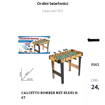
Ordini telefonici
0444 440 871
FUCILE 
COD.:
31
24,00
CALCETTO BOMBER NET 85X43 H.
67