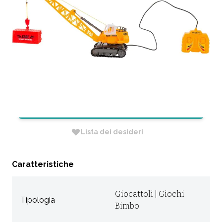
GRU CINGOLATA B/O
FILOCOMANDATA SCALA 1:50
CODICE:
8014966356288
Non Disponibile
RICHIEDI INFORMAZIONI
Lista dei desideri
Caratteristiche
Giocattoli | Giochi
Tipologia
Bimbo