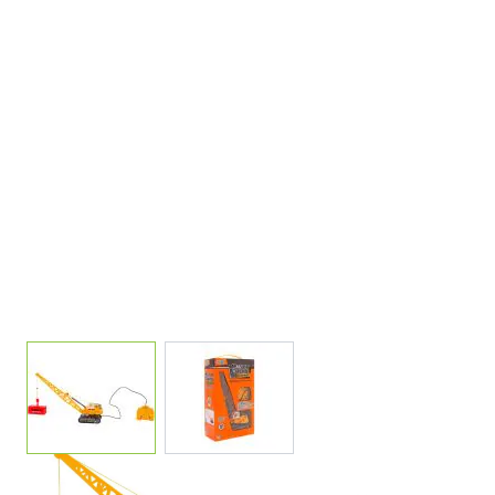
View larger image
View larger image