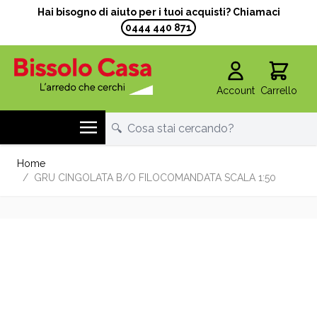
Hai bisogno di aiuto per i tuoi acquisti? Chiamaci
0444 440 871
Account
Carrello
Salta al contenuto
Home
/
GRU CINGOLATA B/O FILOCOMANDATA SCALA 1:50