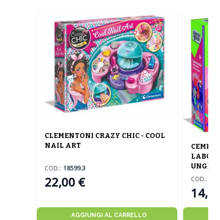
CLEMENTONI CRAZY CHIC - COOL
NAIL ART
CEMENT
LABORA
UNGHI
COD.:
18599.3
22,00 €
COD.:
19
14,00
AGGIUNGI AL CARRELLO