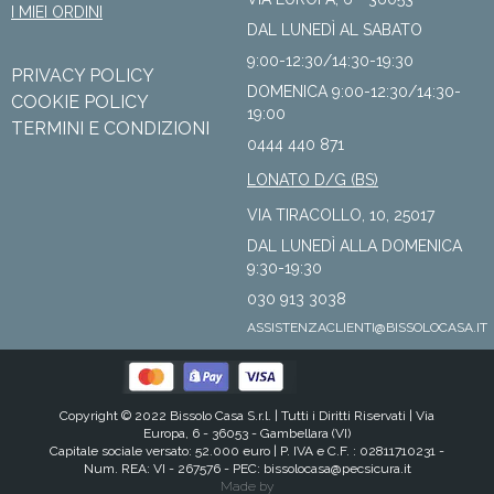
I MIEI ORDINI
DAL LUNEDÌ AL SABATO
9:00-12:30/14:30-19:30
PRIVACY POLICY
DOMENICA 9:00-12:30/14:30-
COOKIE POLICY
19:00
TERMINI E CONDIZIONI
0444 440 871
LONATO D/G (BS)
VIA TIRACOLLO, 10, 25017
DAL LUNEDÌ ALLA DOMENICA
9:30-19:30
030 913 3038
ASSISTENZACLIENTI@BISSOLOCASA.IT
Copyright © 2022 Bissolo Casa S.r.l. |
Tutti i Diritti Riservati
| Via
Europa, 6 - 36053 - Gambellara (VI)
Capitale sociale versato: 52.000 euro | P. IVA e C.F. : 02811710231 -
Num. REA: VI - 267576 - PEC:
bissolocasa@pecsicura.it
Made by