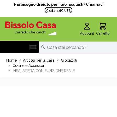
Hai bisogno di aiuto per i tuoi acquisti? Chiamaci
0444 440 871
Account
Carrello
Salta al contenuto
Home
/
Articoli per la Casa
/
Giocattoli
/
Cucine e Accessori
/
INSALATIERA CON FUNZIONE REALE