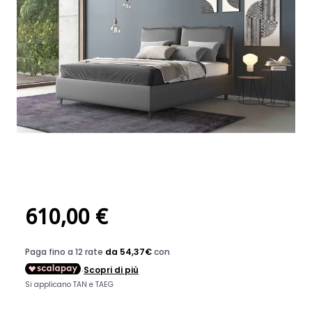
LETTO MATRIMONIALE CON
CONTENITORE IN ECOPELLE
GRIGIO
CODICE:
230777
Dimensione: 179 X 209 X H. 115
Su ordinazione in 30 giorni
610,00 €