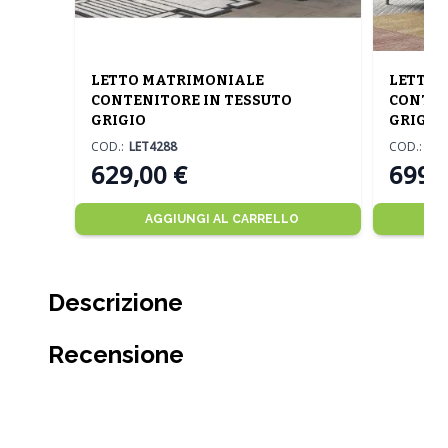
LETTO MATRIMONIALE
LETTO 
CONTENITORE IN TESSUTO
CONTEN
GRIGIO
GRIGIO
COD.:
LET4288
COD.:
LET
629,00 €
699,
AGGIUNGI AL CARRELLO
Descrizione
Recensione