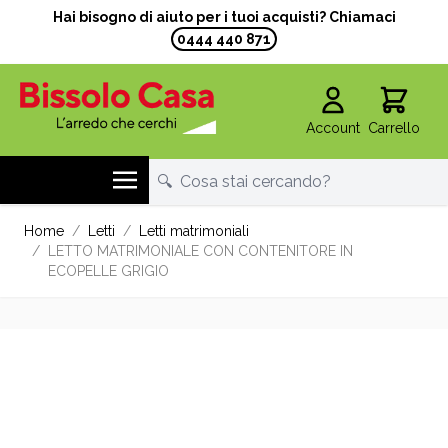
Hai bisogno di aiuto per i tuoi acquisti? Chiamaci
0444 440 871
Account
Carrello
Salta al contenuto
Home
/
Letti
/
Letti matrimoniali
/
LETTO MATRIMONIALE CON CONTENITORE IN
ECOPELLE GRIGIO