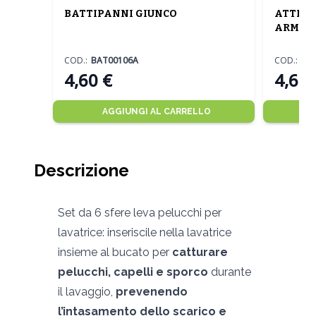
BATTIPANNI GIUNCO
ATTREZ
ARMAN
COD.:
BAT00106A
COD.:
AT
4,60 €
4,60 
AGGIUNGI AL CARRELLO
Descrizione
Set da 6 sfere leva pelucchi per
lavatrice: inseriscile nella lavatrice
insieme al bucato per
catturare
pelucchi, capelli e sporco
durante
il lavaggio,
prevenendo
l’intasamento dello scarico e