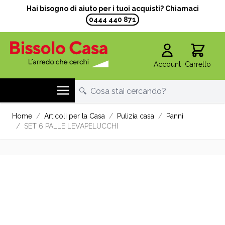
Hai bisogno di aiuto per i tuoi acquisti? Chiamaci
0444 440 871
Account
Carrello
Salta al contenuto
Home
/
Articoli per la Casa
/
Pulizia casa
/
Panni
/
SET 6 PALLE LEVAPELUCCHI