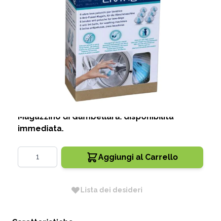
SET 6 PALLE LEVAPELUCCHI
CODICE:
901028
Disponibile
3,80 €
Magazzino di Gambellara: disponibilità
immediata.
Quantità
Aggiungi al Carrello
Lista dei desideri