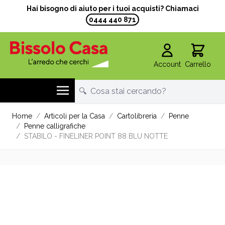
Hai bisogno di aiuto per i tuoi acquisti? Chiamaci
0444 440 871
Account
Carrello
Salta al contenuto
Home
/
Articoli per la Casa
/
Cartolibreria
/
Penne
/
Penne calligrafiche
/
STABILO - FINELINER POINT 88 BLU NOTTE