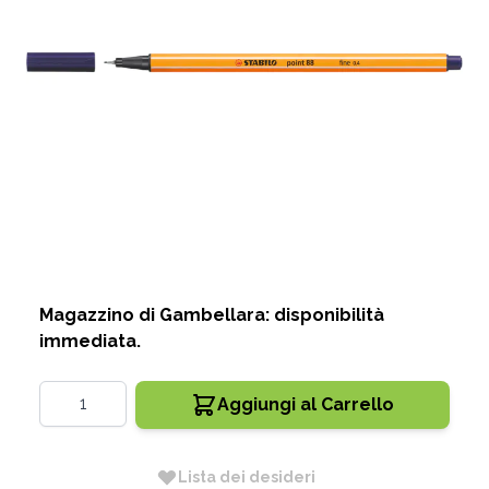
STABILO - FINELINER POINT 88
BLU NOTTE
CODICE:
8822
Disponibile
1,10 €
Magazzino di Gambellara: disponibilità
immediata.
Quantità
Aggiungi al Carrello
Lista dei desideri