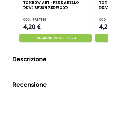
TOMBOW ABT - PENNARELLO
TOMBOW
DUAL BRUSH REDWOOD
DUAL B
COD.:
PABT899
COD.:
PA
4,20 €
4,20 
AGGIUNGI AL CARRELLO
Descrizione
Recensione