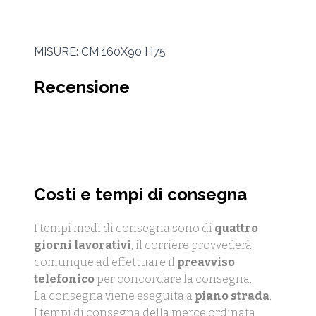
MISURE: CM 160X90 H75
Recensione
Costi e tempi di consegna
I tempi medi di consegna sono di
quattro
giorni lavorativi
, il corriere provvederà
comunque ad effettuare il
preavviso
telefonico
per concordare la consegna.
La consegna viene eseguita a
piano strada
.
I tempi di consegna della merce ordinata