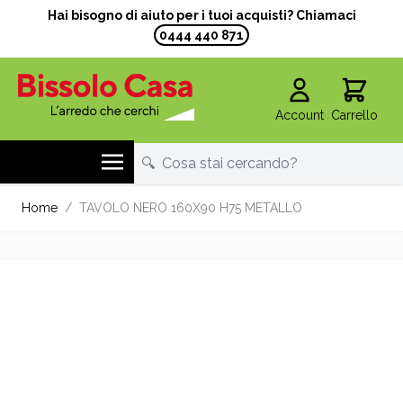
Hai bisogno di aiuto per i tuoi acquisti? Chiamaci
0444 440 871
Account
Carrello
Salta al contenuto
Home
/
TAVOLO NERO 160X90 H75 METALLO