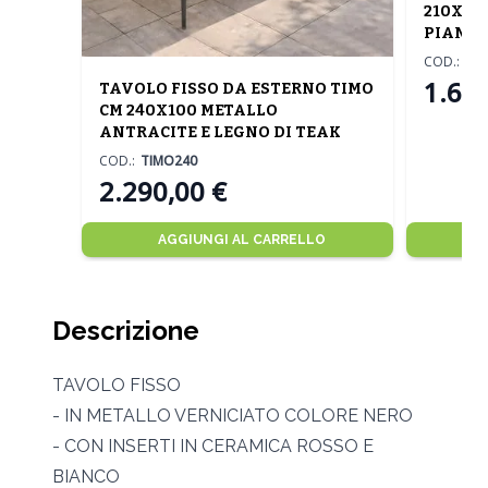
210X10
PIANO 
COD.:
CU
1.690
TAVOLO FISSO DA ESTERNO TIMO
CM 240X100 METALLO
ANTRACITE E LEGNO DI TEAK
COD.:
TIMO240
2.290,00 €
AGGIUNGI AL CARRELLO
Descrizione
TAVOLO FISSO
- IN METALLO VERNICIATO COLORE NERO
- CON INSERTI IN CERAMICA ROSSO E
BIANCO