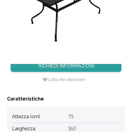
METALLO
CODICE:
PC6706
Non Disponibile
Dimensione: 160 X 90 X H. 75
RICHIEDI INFORMAZIONI
Lista dei desideri
Caratteristiche
Altezza (cm)
75
Larghezza
160