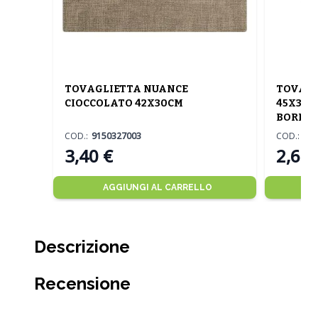
TOVAGLIETTA NUANCE
TOVAGL
CIOCCOLATO 42X30CM
45X37 
BORDEA
COD.:
9150327003
COD.:
95
3,40 €
2,60 
AGGIUNGI AL CARRELLO
Descrizione
Recensione