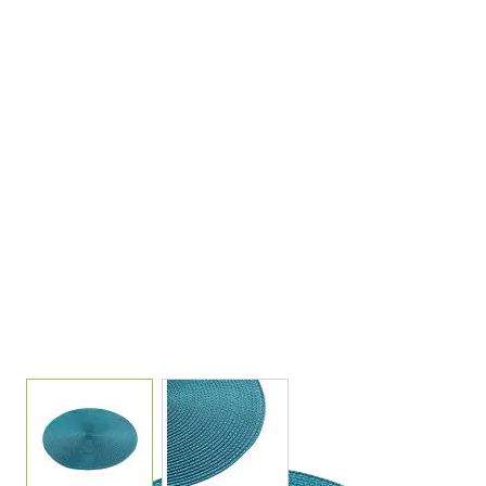
View larger image
View larger image