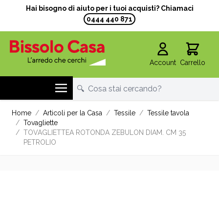
Hai bisogno di aiuto per i tuoi acquisti? Chiamaci
0444 440 871
Account
Carrello
Salta al contenuto
Home
/
Articoli per la Casa
/
Tessile
/
Tessile tavola
/
Tovagliette
/
TOVAGLIETTEA ROTONDA ZEBULON DIAM. CM 35
PETROLIO