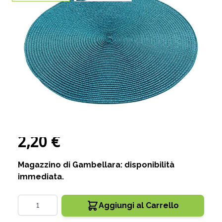
TOVAGLIETTEA ROTONDA
ZEBULON DIAM. CM 35 PETROLIO
CODICE:
904543
Disponibile
Diametro: cm 35
2,20 €
Magazzino di Gambellara: disponibilità
immediata.
Quantità
Aggiungi al Carrello